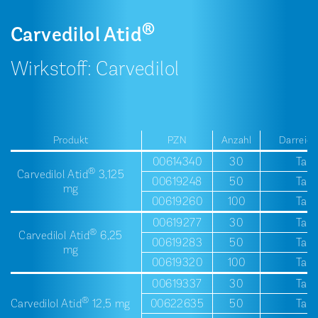
®
Carvedilol Atid
Wirkstoff: Carvedilol
Produkt
PZN
Anzahl
Darreic
00614340
30
Tabl
®
Carvedilol Atid
­3,125
00619248
50
Tabl
mg
00619260
100
Tabl
00619277
30
Tabl
®
Carvedilol Atid
­6,25
00619283
50
Tabl
mg
00619320
100
Tabl
00619337
30
Tabl
®
Carvedilol Atid
­12,5 mg
00622635
50
Tabl