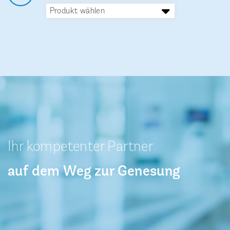
Ibuprofen Atid
800 mg
Produkt wählen
®
Ibuprofen Atid
600 mg
®
Ibuprofen Atid
800 mg
Ihr kompetenter Partner
auf dem Weg zur Genesung