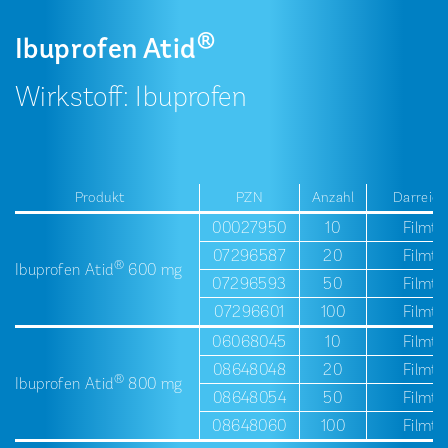
®
Ibuprofen Atid
Wirkstoff: Ibuprofen
Produkt
PZN
Anzahl
Darreic
00027950
10
Filmta
07296587
20
Filmta
®
Ibuprofen Atid
­600 mg
07296593
50
Filmta
07296601
100
Filmta
06068045
10
Filmta
08648048
20
Filmta
®
Ibuprofen Atid
­800 mg
08648054
50
Filmta
08648060
100
Filmta