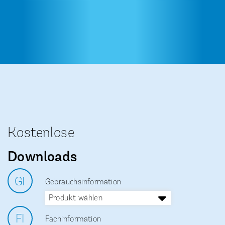
Kostenlose
Downloads
GI
Gebrauchsinformation
Produkt wählen
®
Ibuprofen Atid
600 mg
FI
Fachinformation
®