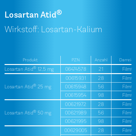
®
Losartan Atid
Wirkstoff: Losartan-Kalium
Produkt
PZN
Anzahl
Darreic
®
Losartan Atid
­12,5 mg
06474578
21
Filmta
00615931
28
Filmta
®
Losartan Atid
­25 mg
00615948
56
Filmta
00615954
98
Filmta
00621972
28
Filmta
®
Losartan Atid
­50 mg
00621989
56
Filmta
00621995
98
Filmta
00629005
28
Filmta